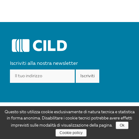
POST
NAVIGATION
Iscriviti alla nostra newsletter
Questo sito utilizza cookie esclusivamente di natura tecnica e statistica
I contenuti di CILD.org sono distribuiti con Licenza Creative Commons
in forma anonima. Disabilitare i cookie tecnici potrebbe avere effetti
Attribuzione 4.0 Internazionale. Autorizzazioni ulteriori rispetto allo scopo di
Ok
imprevisti sulle modalità di visualizzazione della pagina.
questa licenza sono disponibili all'indirizzo info@cild.eu |
Privacy policy
Cookie policy