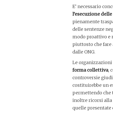
E’ necessario conc
l’esecuzione dell
pienamente traspar
delle sentenze neg
modo proattivo e m
piuttosto che fare
dalle ONG.
Le organizzazion
forma collettiva
, 
controversie giudi
costituirebbe un e
permettendo che ta
inoltre ricorsi al
quelle presentate d