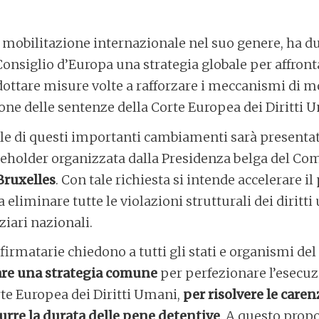
a mobilitazione internazionale nel suo genere, ha due
Consiglio d’Europa una strategia globale per affronta
dottare misure volte a rafforzare i meccanismi di 
ione delle sentenze della Corte Europea dei Diritti 
ale di questi importanti cambiamenti sarà presenta
eholder organizzata dalla Presidenza belga del Com
 Bruxelles
. Con tale richiesta si intende accelerare il
 eliminare tutte le violazioni strutturali dei diritt
ziari nazionali.
firmatarie chiedono a tutti gli stati e organismi del
are una strategia comune
per perfezionare l’esecuz
te Europea dei Diritti Umani,
per risolvere le caren
urre la durata delle pene detentive
. A questo propo