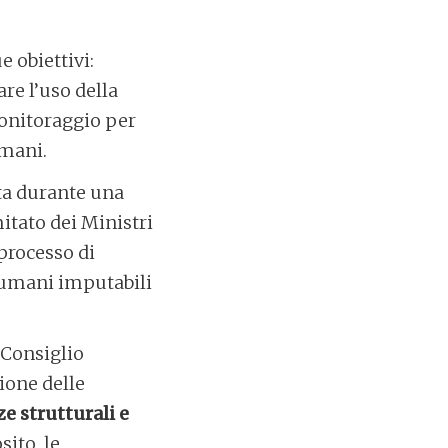
 obiettivi:
re l’uso della
monitoraggio per
Umani.
ta durante una
itato dei Ministri
 processo di
i umani imputabili
 Consiglio
ione delle
ze strutturali e
sito, le