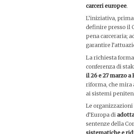
carceri europee
.
L’iniziativa, prim
definire presso il 
pena carceraria; a
garantire l’attuaz
La richiesta form
conferenza di stak
il 26 e 27 marzo a
riforma, che mira a
ai sistemi peniten
Le organizzazioni 
d’Europa di
adott
sentenze della Cor
sistematiche e rid