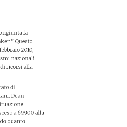
congiunta fa
aken.” Questo
febbraio 2010,
ismi nazionali
di ricorsi alla
tato di
mani, Dean
situazione
ceso a 69.900 alla
ondo quanto