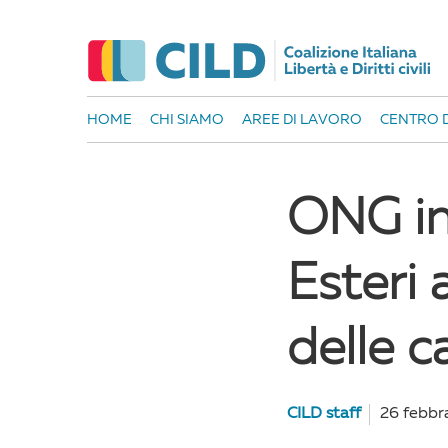
HOME
CHI SIAMO
AREE DI LAVORO
CENTRO D
ONG inv
Esteri 
delle c
CILD staff
26 febbr