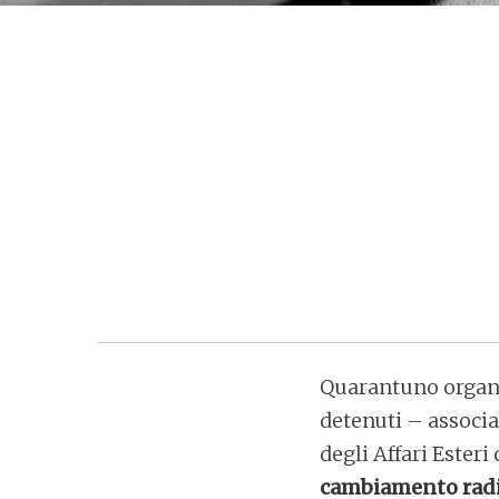
Quarantuno organiz
detenuti – associa
degli Affari Ester
cambiamento radic