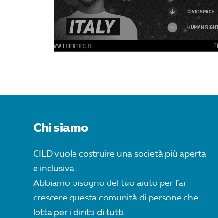
Chi siamo
CILD vuole costruire una società più aperta
e inclusiva.
Abbiamo bisogno del tuo aiuto per far
crescere questa comunità di persone che
lotta per i diritti di tutti.