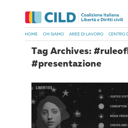
HOME
CHI SIAMO
AREE DI LAVORO
CENTRO D
Tag Archives: #ruleof
#presentazione