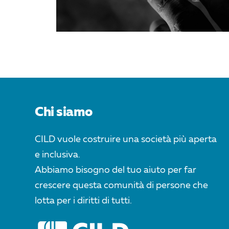
Chi siamo
CILD vuole costruire una società più aperta
e inclusiva.
Abbiamo bisogno del tuo aiuto per far
crescere questa comunità di persone che
lotta per i diritti di tutti.