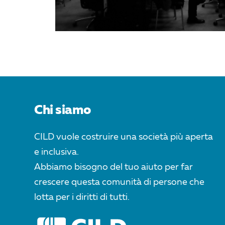
Chi siamo
CILD vuole costruire una società più aperta
e inclusiva.
Abbiamo bisogno del tuo aiuto per far
crescere questa comunità di persone che
lotta per i diritti di tutti.