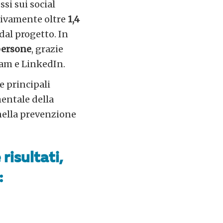
si sui social
sivamente oltre
1,4
dal progetto. In
persone
, grazie
gram e LinkedIn.
 e principali
entale della
 nella prevenzione
risultati,
: