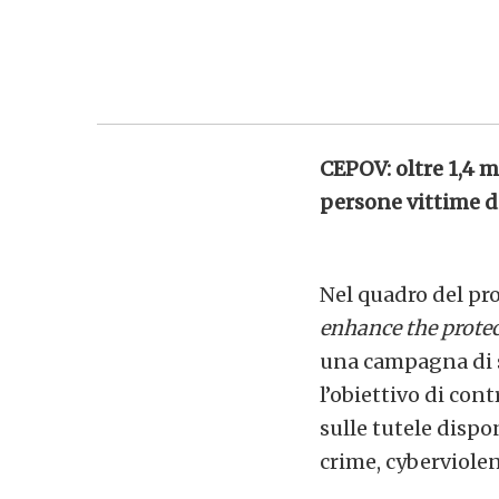
CEPOV: oltre 1,4 m
persone vittime d
Nel quadro del p
enhance the protec
una campagna di se
l’obiettivo di con
sulle tutele dispo
crime, cyberviolen