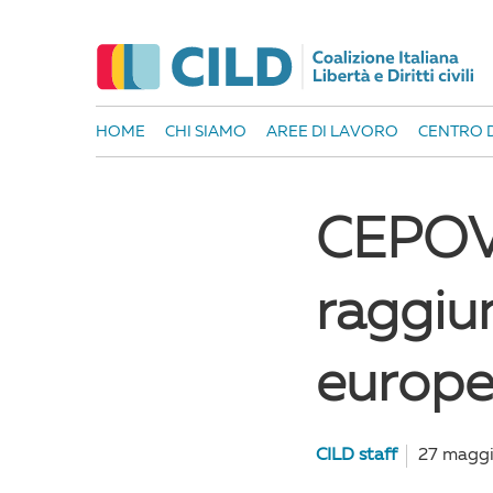
HOME
CHI SIAMO
AREE DI LAVORO
CENTRO D
CEPOV:
raggiu
europe
CILD staff
27 magg