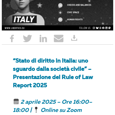
“Stato di diritto in Italia: uno
sguardo dalla società civile” –
Presentazione del Rule of Law
Report 2025
2 aprile 2025 – Ore 16:00–
18:00 |
Online su Zoom