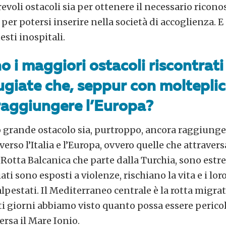
voli ostacoli sia per ottenere il necessario ricon
a per potersi inserire nella società di accoglienza. 
esti inospitali.
o i maggiori ostacoli riscontrati
ugiate che, seppur con molteplici
raggiungere l’Europa?
o grande ostacolo sia, purtroppo, ancora raggiunge
erso l’Italia e l’Europa, ovvero quelle che attravers
 Rotta Balcanica che parte dalla Turchia, sono es
iati sono esposti a violenze, rischiano la vita e i lor
estati. Il Mediterraneo centrale è la rotta migrato
i giorni abbiamo visto quanto possa essere pericol
ersa il Mare Ionio.