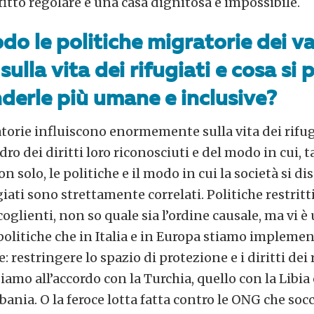
fitto regolare e una casa dignitosa è impossibile.
odo le politiche migratorie dei va
sulla vita dei rifugiati e cosa si
nderle più umane e inclusive?
torie influiscono enormemente sulla vita dei rifug
ro dei diritti loro riconosciuti e del modo in cui, ta
n solo, le politiche e il modo in cui la società si d
giati sono strettamente correlati. Politiche restri
oglienti, non so quale sia l’ordine causale, ma vi è
 politiche che in Italia e in Europa stiamo implem
: restringere lo spazio di protezione e i diritti dei
mo all’accordo con la Turchia, quello con la Libia o
lbania. O la feroce lotta fatta contro le ONG che so