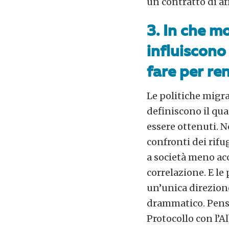
un contratto di af
3. In che m
influiscono 
fare per re
Le politiche migra
definiscono il quad
essere ottenuti. No
confronti dei rifu
a società meno acc
correlazione. E le
un’unica direzione
drammatico. Pensia
Protocollo con l’A