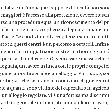
n Italia e in Europa purtroppo le difficoltà non son
 maggiori è l’accesso alla protezione, ovvero riuscir
erso una procedura equa, un riconoscimento del pro
Anche ottenere un’accoglienza adeguata rimane una 
Paese. Le condizioni di accoglienza sono in molti 
to in questi centri è un percorso a ostacoli. Infin
lema che i rifugiati sono costretti a fronteggiare è 
i positivi di inclusione. Ovvero essere messi nelle 
eguata, un lavoro in linea con le proprie compete
ate, una vita sociale e un alloggio. Purtroppo, so
 rifugiati che lavorano in condizioni di grave sfr
o a quanti sono vittime del caporalato in agricol
re un alloggio regolare. Vi è una fortissima discrim
ranti in generale nel mercato immobiliare privato,