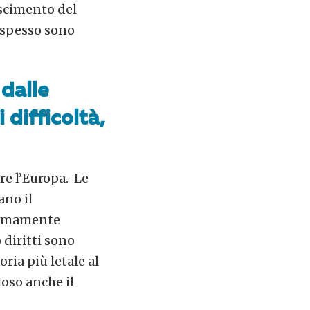
oscimento del
E spesso sono
 dalle
 difficoltà,
re l’Europa. Le
ano il
tremamente
o diritti sono
ria più letale al
oso anche il