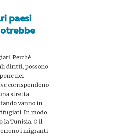
ri paesi
 potrebbe
iati. Perché
li diritti, possono
ispone nei
ttive corrispondono
 una stretta
entando vanno in
 rifugiati. In modo
 la Tunisia. O il
ccorrono i migranti