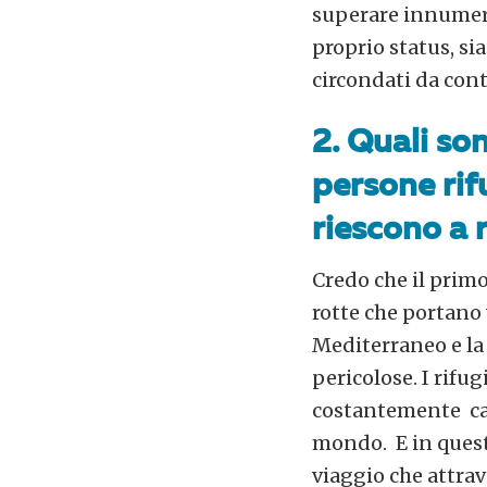
superare innumere
proprio status, si
circondati da cont
2. Quali son
persone rif
riescono a 
Credo che il prim
rotte che portano v
Mediterraneo e la
pericolose. I rifug
costantemente calp
mondo. E in quest
viaggio che attrav