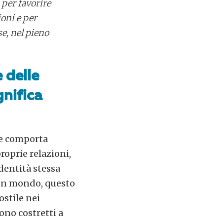
a per favorire
oni e per
e, nel pieno
 delle
gnifica
che comporta
roprie relazioni,
identità stessa
 un mondo, questo
ostile nei
sono costretti a