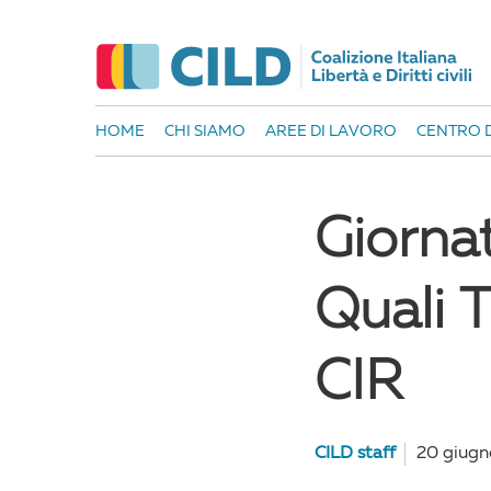
HOME
CHI SIAMO
AREE DI LAVORO
CENTRO D
Giornat
Quali T
CIR
CILD staff
20 giug