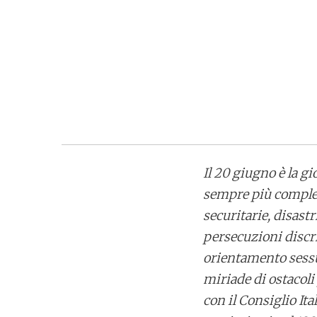
Il 20 giugno è la gi
sempre più comples
securitarie, disast
persecuzioni discri
orientamento sessu
miriade di ostacoli
con il Consiglio It