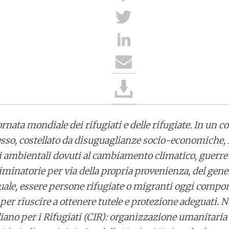
ornata mondiale dei rifugiati e delle rifugiate. In un c
so, costellato da disuguaglianze socio-economiche, 
ri ambientali dovuti al cambiamento climatico, guerre
minatorie per via della propria provenienza, del gener
ale, essere persone rifugiate o migranti oggi compor
 per riuscire a ottenere tutele e protezione adeguati. 
aliano per i Rifugiati (CIR): organizzazione umanitari