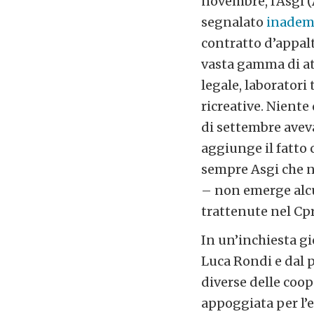
novembre, l’Asgi (
segnalato
inadem
contratto d’appalt
vasta gamma di at
legale, laboratori
ricreative. Niente
di settembre aveva
aggiunge il fatto 
sempre Asgi che ne
– non emerge alcun
trattenute nel Cpr
In un’inchiesta g
Luca Rondi e dal p
diverse delle coop
appoggiata per l’e