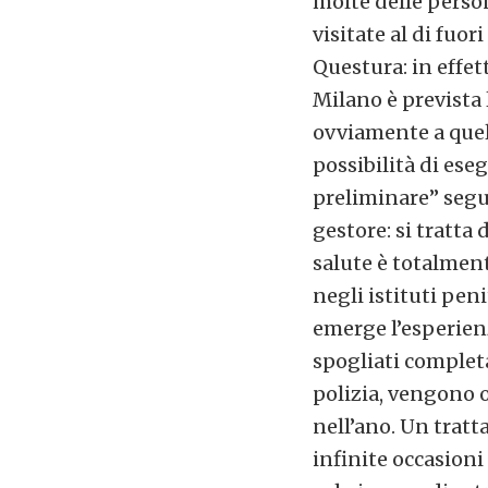
molte delle perso
visitate al di fuor
Questura: in effett
Milano è prevista 
ovviamente a quel
possibilità di ese
preliminare” segue
gestore: si tratta d
salute è totalment
negli istituti pen
emerge l’esperienz
spogliati complet
polizia, vengono o
nell’ano. Un tratt
infinite occasioni