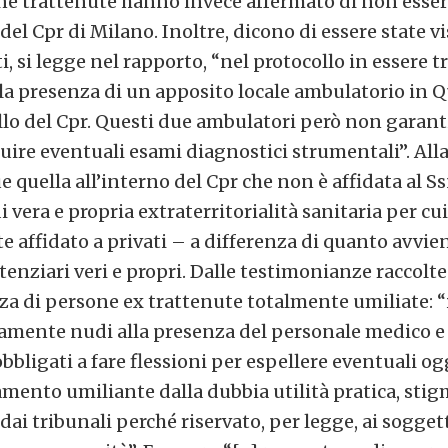
ne trattenute hanno invece affermato di non esser
i del Cpr di Milano. Inoltre, dicono di essere state vi
i, si legge nel rapporto, “nel protocollo in essere t
la presenza di un apposito locale ambulatorio in Q
lo del Cpr. Questi due ambulatori però non garan
guire eventuali esami diagnostici strumentali”. Alla
 quella all’interno del Cpr che non è affidata al Ss
i vera e propria extraterritorialità sanitaria per cui 
e affidato a privati – a differenza di quanto avvie
itenziari veri e propri. Dalle testimonianze raccolt
a di persone ex trattenute totalmente umiliate: “i
amente nudi alla presenza del personale medico e 
bbligati a fare flessioni per espellere eventuali og
amento umiliante dalla dubbia utilità pratica, stig
 dai tribunali perché riservato, per legge, ai sogget