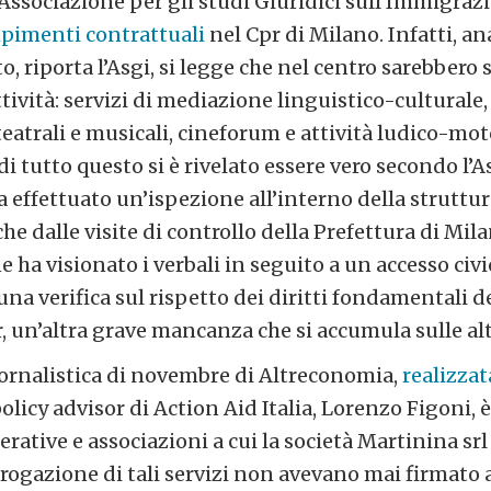
Associazione per gli studi Giuridici sull’Immigraz
pimenti contrattuali
nel Cpr di Milano. Infatti, an
o, riporta l’Asgi, si legge che nel centro sarebbero 
tività: servizi di mediazione linguistico-cultural
 teatrali e musicali, cineforum e attività ludico-mo
 di tutto questo si è rivelato essere vero secondo l’
 effettuato un’ispezione all’interno della struttura
che dalle visite di controllo della Prefettura di Mi
 ha visionato i verbali in seguito a un accesso civ
a verifica sul rispetto dei diritti fondamentali d
, un’altra grave mancanza che si accumula sulle alt
iornalistica di novembre di Altreconomia,
realizzat
olicy advisor di Action Aid Italia, Lorenzo Figoni,
erative e associazioni a cui la società Martinina srl
rogazione di tali servizi non avevano mai firmato 