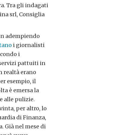
a. Tra gli indagati
ina srl, Consiglia
 non adempiendo
rtano
i giornalisti
condo i
ervizi pattuiti in
n realtà erano
er esempio, il
lta è emersa la
 alle pulizie.
nta, per altro, lo
uardia di Finanza,
. Già nel mese di