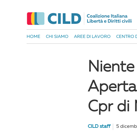
HOME
CHI SIAMO
AREE DI LAVORO
CENTRO D
Niente 
Aperta
Cpr di
CILD staff
5 dicemb