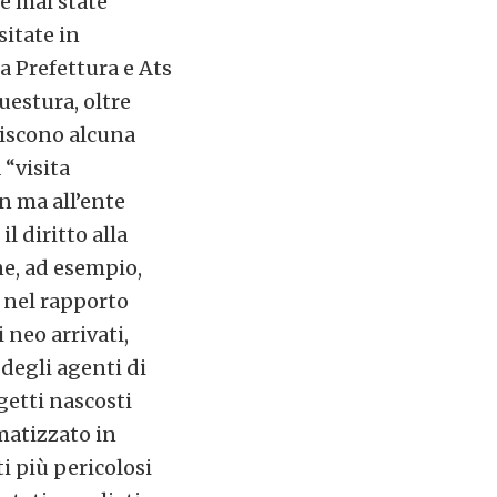
e mai state
sitate in
ra Prefettura e Ats
uestura, oltre
tiscono alcuna
 “visita
n ma all’ente
il diritto alla
ne, ad esempio,
e nel rapporto
 neo arrivati,
degli agenti di
getti nascosti
matizzato in
ti più pericolosi