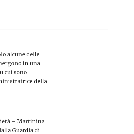
olo alcune delle
 emergono in una
su cui sono
inistratrice della
cietà – Martinina
dalla Guardia di