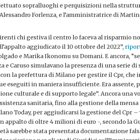
ettuato sopralluoghi e perquisizioni nella struttur
, Alessandro Forlenza, e l’amministratrice di Martin
renti chi gestiva il centro lo faceva al risparmio
ll’appalto aggiudicato il 10 ottobre del 2022”,
ripo
olgado e Marika Ikonomu su Domani. E ancora, “se
za e Caruso simulavano la presenza di una serie di s
con la prefettura di Milano per gestire il Cpr, che i
 eseguiti in maniera insufficiente. Era assente, p
ione culturale e di supporto legale”. Ancora una vo
ssistenza sanitaria, fino alla gestione della mensa e
ano Today, per aggiudicarsi la gestione del Cpr – vi
 appalto di oltre 4 milioni di euro -, secondo la G
cietà sarebbe stata presentata documentazione falsa