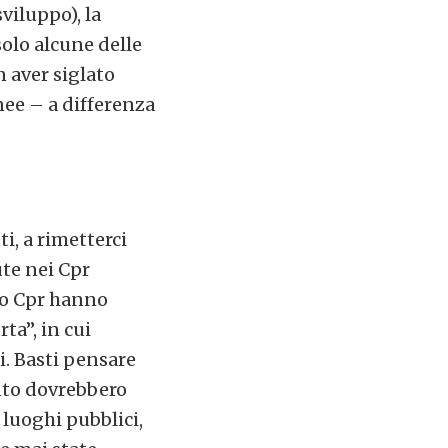
viluppo), la
solo alcune delle
 aver siglato
nee – a differenza
i, a rimetterci
te nei Cpr
 No Cpr hanno
rta”, in cui
i. Basti pensare
ento dovrebbero
 luoghi pubblici,