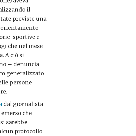
ione) aveva
alizzando il
state previste una
e, orientamento
torie-sportive e
Asgi che nel mese
. A ciò si
lano – denuncia
ico generalizzato
elle persone
re.
a
dal giornalista
 è emerso che
 si sarebbe
alcun protocollo