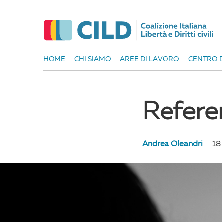
HOME
CHI SIAMO
AREE DI LAVORO
CENTRO D
Refere
Andrea Oleandri
18