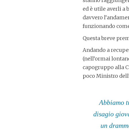
stanno raggiungendo
ed è utile averli 
davvero l’andament
funzionando come
Questa breve prem
Andando a recupe
(nell’ormai lontan
capogruppo alla Ca
poco Ministro dell’
Abbiamo tu
disagio giov
un dramma 