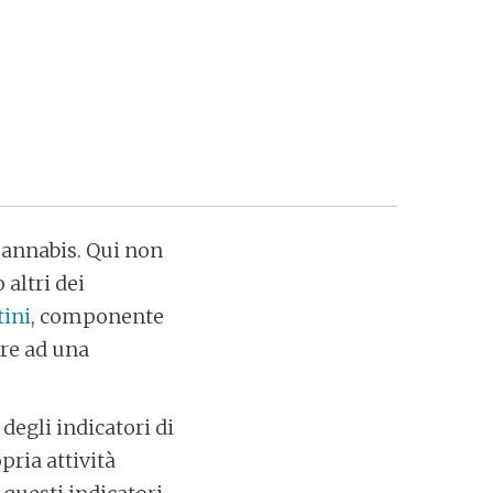
 Cannabis. Qui non
 altri dei
tini
, componente
ere ad una
degli indicatori di
pria attività