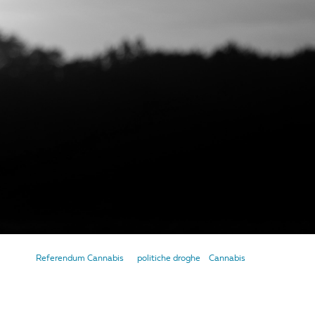
Referendum Cannabis
politiche droghe
Cannabis