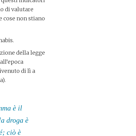
 questi indicatori
o di valutare
le cose non stiano
nabis.
zione della legge
 all’epoca
venuto di lì a
a).
mma è il
la droga è
; ciò è