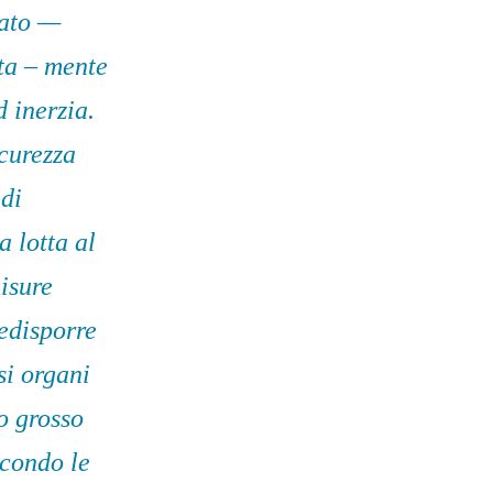
tato —
rta – mente
 inerzia.
icurezza
 di
a lotta al
misure
redisporre
si organi
ro grosso
econdo le