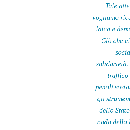
Tale att
vogliamo rico
laica e demo
Ciò che ci
socia
solidarietà.
traffico
penali sosta
gli strument
dello Stato
nodo della 