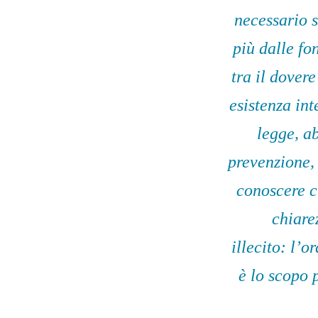
necessario s
più dalle fo
tra il dover
esistenza int
legge, a
prevenzione,
conoscere c
chiare
illecito: l’
è lo scopo 