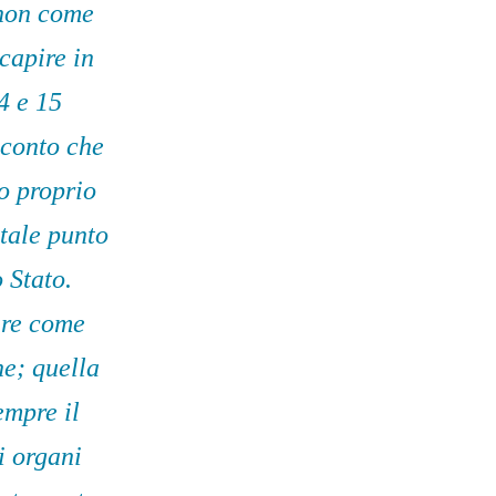
 non come
capire in
4 e 15
 conto che
to proprio
 tale punto
 Stato.
zare come
ne; quella
empre il
i organi