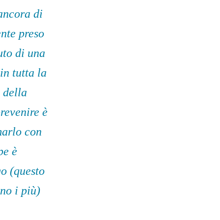
 ancora di
nte preso
uto di una
n tutta la
 della
revenire è
marlo con
pe è
go (questo
no i più)