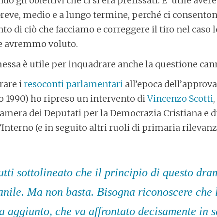
 gli obiettivi che ci si era prefissati. E’ utile avere
a breve, medio e a lungo termine, perché ci consenton
o di ciò che facciamo e correggere il tiro nel caso 
 avremmo voluto.
essa è utile per inquadrare anche la questione can
rare i
resoconti parlamentari
all’epoca dell’approva
o 1990) ho ripreso un intervento di
Vincenzo Scotti
,
mera dei Deputati per la Democrazia Cristiana e di
Interno (e in seguito altri ruoli di primaria rilevanz
tti sottolineato che il principio di questo dra
anile. Ma non basta. Bisogna riconoscere che 
aggiunto, che va affrontato decisamente in sé