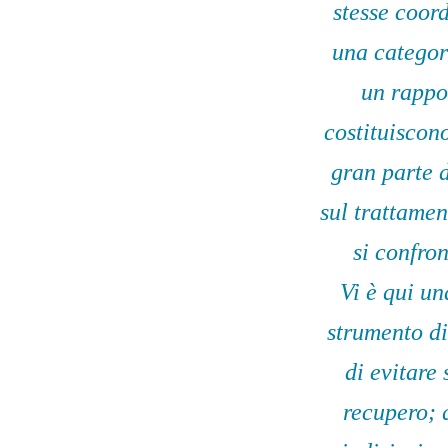
stesse coor
una categor
un rappor
costituiscono
gran
parte d
sul trattamen
si confron
Vi è qui un
strumento di
di evitare
recupero; 