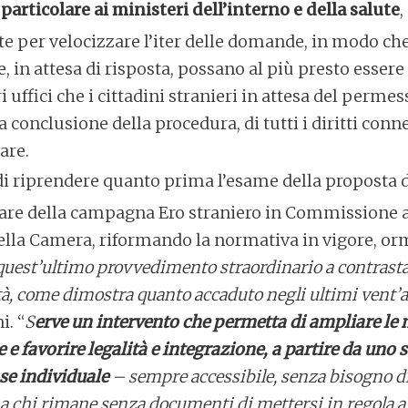
 particolare ai ministeri dell’interno e della salute
,
per velocizzare l’iter delle domande, in modo che
 in attesa di risposta, possano al più presto essere 
i uffici che i cittadini stranieri in attesa del perme
 conclusione della procedura, di tutti i diritti conne
are.
 di riprendere quanto prima l’esame della proposta d
lare della campagna Ero straniero in Commissione a
ella Camera, riformando la normativa in vigore, orm
 quest’ultimo provvedimento straordinario a contrasta
tà, come dimostra quanto accaduto negli ultimi vent’
i. “
S
erve un intervento che permetta di ampliare le 
 e favorire legalità e integrazione, a partire da uno
se individuale
– sempre accessibile, senza bisogno di
à a chi rimane senza documenti di mettersi in regola a 