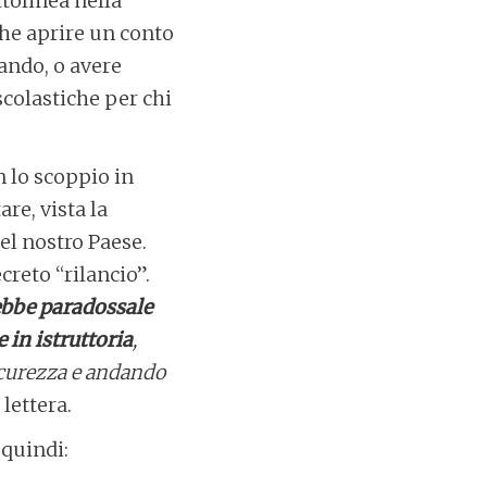
ottolinea nella
che aprire un conto
rando, o avere
scolastiche per chi
n lo scoppio in
re, vista la
el nostro Paese.
creto “rilancio”.
rebbe paradossale
 in istruttoria
,
icurezza e andando
 lettera.
 quindi: