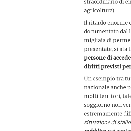
straordinario di e
agricoltura).
Il ritardo enorme
documentato dal l
migliaia di permes
presentate, si sta 
persone di accedere
diritti previsti pe
Un esempio tra tut
nazionale anche per
molti territori, ta
soggiorno non veng
estremamente diffi
situazione di stall