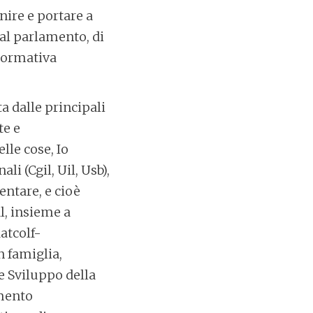
nire e portare a
al parlamento, di
 normativa
a dalle principali
te e
lle cose, Io
li (Cgil, Uil, Usb),
ntare, e cioè
l, insieme a
atcolf-
n famiglia,
e Sviluppo della
imento