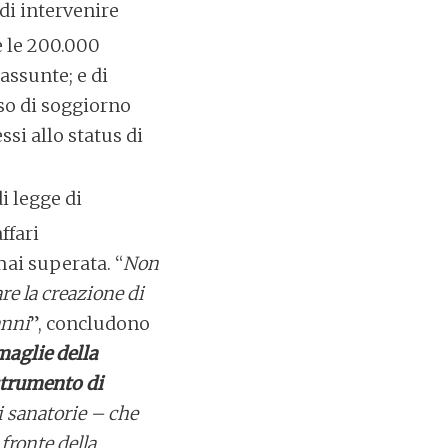
 di intervenire
 le 200.000
assunte; e di
sso di soggiorno
ssi allo status di
i legge di
ffari
ai superata. “
Non
re la creazione di
anni
”, concludono
maglie della
 strumento di
 sanatorie – che
fronte della