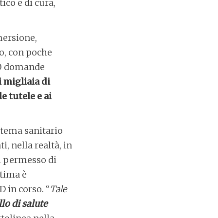
co e di cura,
mersione,
o, con poche
000 domande
i migliaia di
e tutele e ai
stema sanitario
i, nella realtà, in
il permesso di
ltima è
 in corso. “
Tale
lo di salute