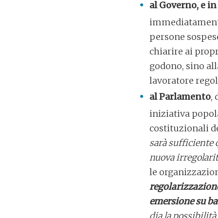
al Governo, e in
immediatamente 
persone sospese,
chiarire ai propr
godono, sino alla
lavoratore regol
al Parlamento
,
iniziativa popo
costituzionali d
sarà sufficiente
nuova irregolari
le organizzazion
regolarizzazione
emersione su ba
dia la possibilit