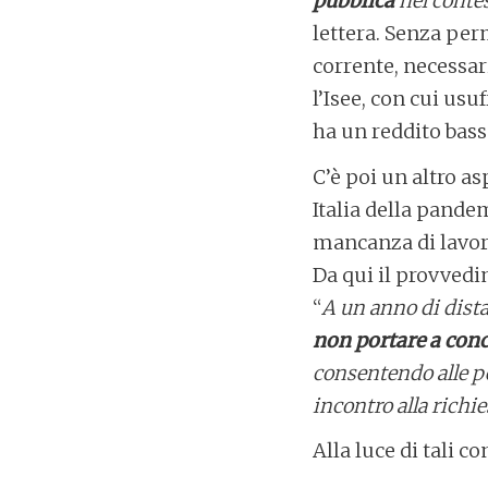
pubblica
nel conte
lettera. Senza per
corrente, necessari
l’Isee, con cui us
ha un reddito bass
C’è poi un altro a
Italia della pande
mancanza di lavora
Da qui il provvedi
“
A un anno di dist
non portare a conc
consentendo alle p
incontro alla richi
Alla luce di tali 