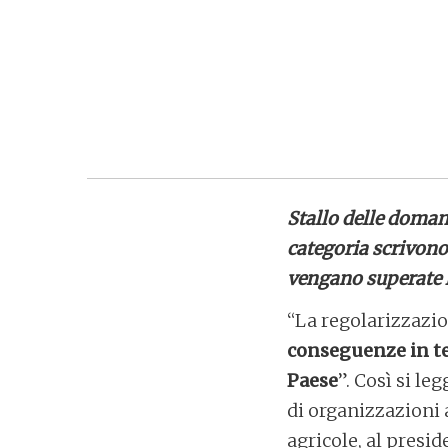
Stallo delle domand
categoria scrivono
vengano superate l
“La regolarizzazio
conseguenze in ter
Paese
”. Così si le
di organizzazioni a
agricole, al presi