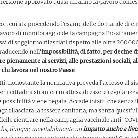
mersione approvato quasi un anno fa (lavoro domesti
 con cui sta procedendo l’esame delle domande di e
avoro di monitoraggio della campagna Ero stranier
si di soggiorno rilasciati rispetto alle oltre 200.
traducendo nell’
impossibilità, di fatto, per decine d
 pienamente ai servizi, alle prestazioni sociali, all
r chi lavora nel nostro Paese
.
ti: nonostante la normativa preveda l’accesso al si
 i cittadini stranieri in attesa di essere regolarizzat
le possibilità viene negata. Accade infatti che senza 
a rilasciata la tessera sanitaria, ma senza quest’u
cile rientrare nella campagna vaccinale anti-COVID
o ha, dunque, inevitabilmente un
impatto anche a livel