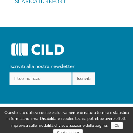
SCARICA IL REPORT
POST
NAVIGATION
Iscriviti alla nostra newsletter
Questo sito utilizza cookie esclusivamente di natura tecnica e statistica
I contenuti di CILD.org sono distribuiti con Licenza Creative Commons
in forma anonima. Disabilitare i cookie tecnici potrebbe avere effetti
Attribuzione 4.0 Internazionale. Autorizzazioni ulteriori rispetto allo scopo di
Ok
imprevisti sulle modalità di visualizzazione della pagina.
questa licenza sono disponibili all'indirizzo info@cild.eu |
Privacy policy
Cookie policy