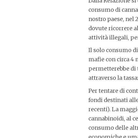
Dalla Relazione si
consumo di cannabi
nostro paese, nel 
dovute ricorrere a
attività illegali, 
Il solo consumo di
mafie con circa 4 
permetterebbe di 
attraverso la tass
Per tentare di cont
fondi destinati all
recenti). La maggi
cannabinoidi, al c
consumo delle altr
economiche e uman