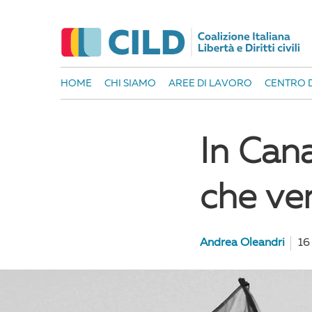
HOME
CHI SIAMO
AREE DI LAVORO
CENTRO D
In Can
che ven
Andrea Oleandri
16