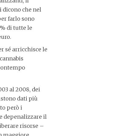
lizzanti, il
i dicono che nel
per farlo sono
% di tutte le
euro.
 sé arricchisce le
 cannabis
l contempo
2003 al 2008, dei
sistono dati più
to però i
e depenalizzare il
iberare risorse –
un maggiore