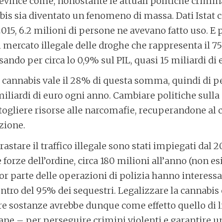
 evince come, nonostante le attuali politiche crimina
s sia diventato un fenomeno di massa. Dati Istat c
2015, 6.2 milioni di persone ne avevano fatto uso. E 
l mercato illegale delle droghe che rappresenta il 75
pesando per circa lo 0,9% sul PIL, quasi 15 miliardi di 
 cannabis vale il 28% di questa somma, quindi di per
miliardi di euro ogni anno. Cambiare politiche sulla
togliere risorse alle narcomafie, recuperandone a
azione.
rastare il traffico illegale sono stati impiegati dal 
e forze dell’ordine, circa 180 milioni all’anno (non e
or parte delle operazioni di polizia hanno interessa
entro del 95% dei sequestri. Legalizzare la cannabis 
e sostanze avrebbe dunque come effetto quello di l
e – per perseguire crimini violenti e garantire 