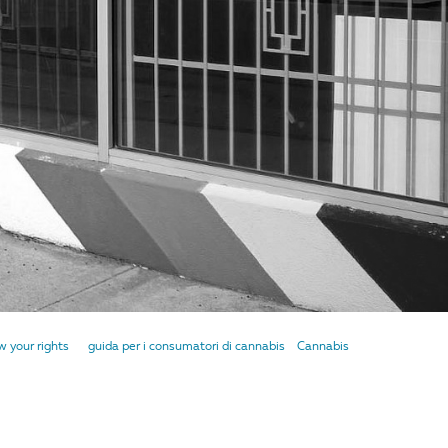
 your rights
guida per i consumatori di cannabis
Cannabis