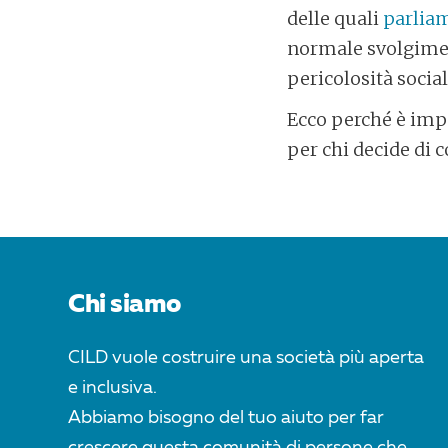
delle quali
parliam
normale svolgiment
pericolosità social
Ecco perché è impo
per chi decide di
POST
NAVIGATION
Chi siamo
CILD vuole costruire una società più aperta
e inclusiva.
Abbiamo bisogno del tuo aiuto per far
crescere questa comunità di persone che