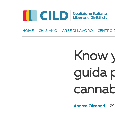
HOME
CHI SIAMO
AREE DI LAVORO
CENTRO D
Know y
guida p
cannab
Andrea Oleandri
29