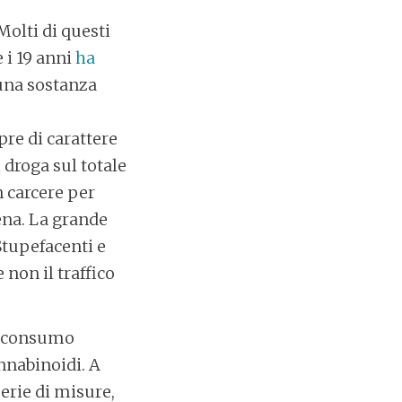
Molti di questi
e i 19 anni
ha
 una sostanza
pre di carattere
 droga sul totale
n carcere per
pena. La grande
Stupefacenti e
 non il traffico
il consumo
nnabinoidi. A
serie di misure,