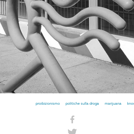
proibizionismo
politiche sulla droga
marijuana
know