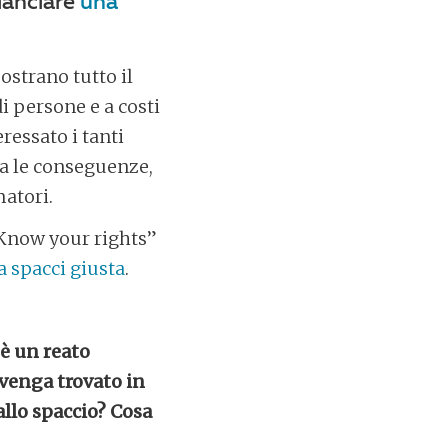
lanciare
una
ostrano tutto il
di persone e a costi
eressato i tanti
ita le conseguenze,
matori.
 “Know your rights”
 spacci giusta
.
è un reato
 venga trovato in
allo spaccio? Cosa