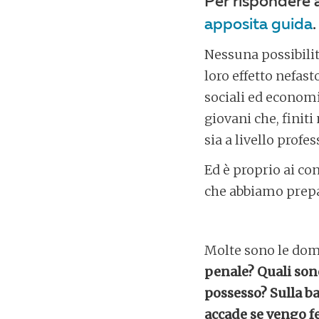
Per rispondere 
apposita guida
.
Nessuna possibilità
loro effetto nefast
sociali ed economic
giovani che, finiti
sia a livello prof
Ed è proprio ai co
che abbiamo prepa
Molte sono le dom
penale? Quali sono
possesso? Sulla ba
accade se vengo f