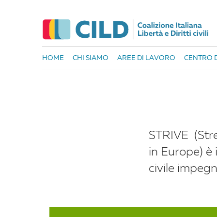
HOME
CHI SIAMO
AREE DI LAVORO
CENTRO D
STRIVE
(Str
in Europe)
è 
civile impegna