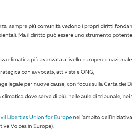
anza, sempre più comunità vedono i propri diritti fonda
bientali. Ma il diritto può essere uno strumento potente
nza climatica più avanzata a livello europeo e nazionale
rategica con avvocatə, attivistə e ONG,
iage legale per nuove cause, con focus sulla Carta dei D
limatica dove serve di più: nelle aule di tribunale, nei ter
ivil Liberties Union for Europe
nell’ambito dell’iniziat
ive Voices in Europe).