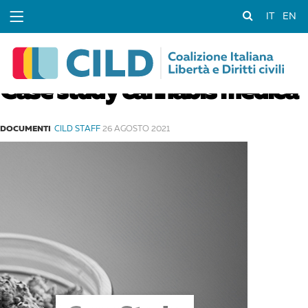
IT
EN
Case study cannabis medica
DOCUMENTI
CILD STAFF
26 AGOSTO 2021