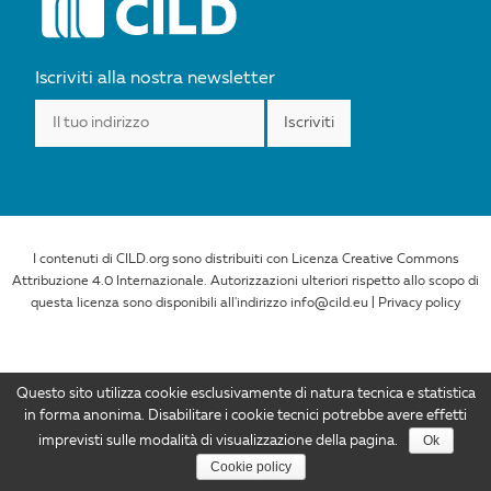
Iscriviti alla nostra newsletter
I contenuti di CILD.org sono distribuiti con Licenza Creative Commons
Attribuzione 4.0 Internazionale. Autorizzazioni ulteriori rispetto allo scopo di
questa licenza sono disponibili all'indirizzo info@cild.eu |
Privacy policy
Questo sito utilizza cookie esclusivamente di natura tecnica e statistica
in forma anonima. Disabilitare i cookie tecnici potrebbe avere effetti
Ok
imprevisti sulle modalità di visualizzazione della pagina.
Cookie policy