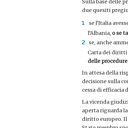
Sulla base delle 
due quesiti pregiud
se l’Italia avess
l’Albania,
o se t
se, anche amm
Carta dei diritt
delle procedure 
In attesa della ris
decisione sulla co
cessa di efficacia 
La vicenda giudizi
aperta riguarda la
diritto europeo. I
Stato membro spost