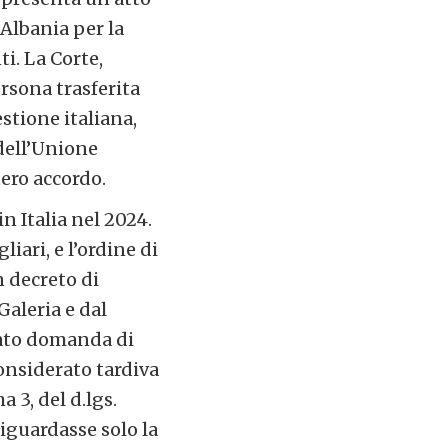
e Albania per la
i. La Corte,
rsona trasferita
stione italiana,
 dell’Unione
intero accordo.
n Italia nel 2024.
ari, e l’ordine di
n decreto di
aleria e dal
tato domanda di
considerato tardiva
 3, del d.lgs.
riguardasse solo la