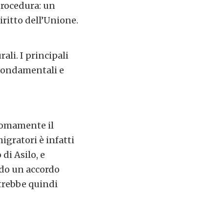
procedura: un
iritto dell’Unione.
ali. I principali
i fondamentali e
onomamente il
migratori è infatti
di Asilo, e
ndo un accordo
otrebbe quindi