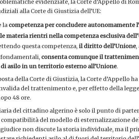
problematiche evidenziate, la Corte d’Appello di R
iziali alla Corte di Giustizia dell’UE:
e la
competenza per concludere autonomamente l’
ale materia rientri nella competenza esclusiva del
ettendo questa competenza,
il diritto dell’Unione
,
i fondamentali,
consenta comunque il tratteniment
di asilo in un territorio esterno all’Unione
.
posta della Corte di Giustizia, la Corte d’Appello ha
nvalida del trattenimento e, per effetto della legg
dopo 48 ore.
aria del cittadino algerino è solo il punto di part
 compatibilità del modello di esternalizzazione dell
l giudice non discute la storia individuale, ma il pr
are richiedenti asilo al di fuori del territorio del