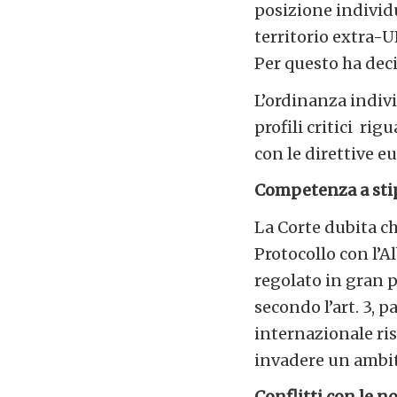
posizione individu
territorio extra-U
Per questo ha decis
L’ordinanza indivi
profili critici ri
con le direttive eu
Competenza a stip
La Corte dubita c
Protocollo con l’Al
regolato in gran p
secondo l’art. 3, 
internazionale ri
invadere un ambito
Conflitti con le 