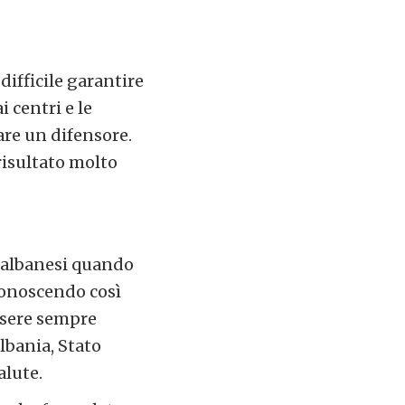
difficile garantire
i centri e le
are un difensore.
risultato molto
à albanesi quando
iconoscendo così
ssere sempre
Albania, Stato
alute.