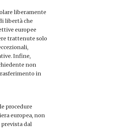
colare liberamente
i libertà che
ettive europee
re trattenute solo
eccezionali,
tive. Infine,
ichiedente non
trasferimento in
, le procedure
iera europea, non
n prevista dal