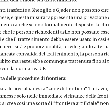
ti trasferite a Shengjin e Gjader non possono cir
anese, e questa misura rappresenta una privazione d
nimento anche se non formalmente disposto. Le dir
e che le persone richiedenti asilo non possano esse
 e che il trattenimento debba essere usato in casi 
di necessità e proporzionalità, privilegiando alterna
mancata convalida del trattenimento, la persona r
subito ma resterebbe comunque trattenuta fino al 
to con la normativa UE.
a delle procedure di frontiera:
ara le aree albanesi a “zone di frontiera”. Tuttavia
mmesse solo nelle immediate vicinanze della front
 si crea così una sorta di “frontiera artificiale” no