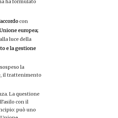
oma ha formulato
accordo
con
l’Unione europea;
 alla luce della
o e la gestione
 sospeso la
e, il trattenimento
enza. La questione
’asilo con il
incipio: può uno
l’Unione