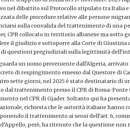
evo nel dibattito sul Protocollo stipulato tra Italia 
zzata delle procedure relative alle persone migrant
ciarsi sulla convalida del trattenimento di una pe
er, CPR collocato in territorio albanese ma sotto ge
ere il giudizio e sottoporre alla Corte di Giustizia
 di questioni pregiudiziali sulla legittimità dell’
iguarda un uomo proveniente dall’Algeria, arrivato i
reto di respingimento emesso dal Questore di Cagli
ntro sette giorni, nel 2025 è stato destinatario di u
to dal trattenimento presso il CPR di Roma-Ponte G
rimento nel CPR di Gjader. Soltanto qui ha presen
zionale, richiesta che le autorità italiane hanno 
ponendo il trattenimento ai sensi dell’art. 6, comma
 d’Appello, però, ha ritenuto che la questione non 