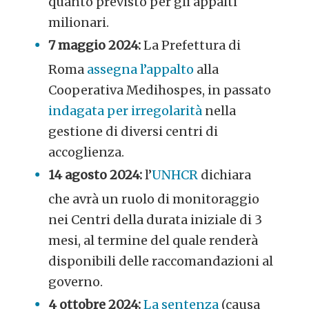
quanto previsto per gli appalti
milionari.
7 maggio 2024:
La Prefettura di
Roma
assegna l’appalto
alla
Cooperativa Medihospes, in passato
indagata per irregolarità
nella
gestione di diversi centri di
accoglienza.
14 agosto 2024:
l’
UNHCR
dichiara
che avrà un ruolo di monitoraggio
nei Centri della durata iniziale di 3
mesi, al termine del quale renderà
disponibili delle raccomandazioni al
governo.
4 ottobre 2024:
La sentenza
(causa