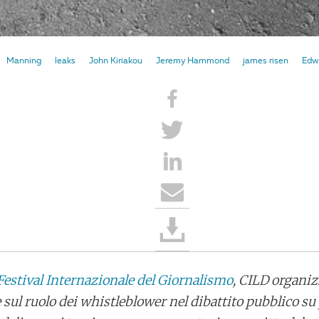
Manning
leaks
John Kiriakou
Jeremy Hammond
james risen
Edw
Festival Internazionale del Giornalismo
, CILD organi
 sul ruolo dei whistleblower nel dibattito pubblico su