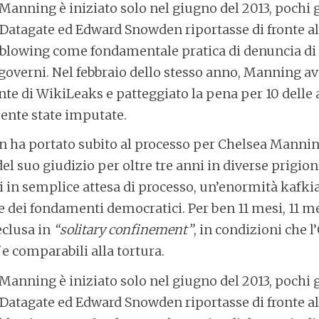
 Manning è iniziato solo nel giugno del 2013, pochi
 Datagate ed Edward Snowden riportasse di fronte a
eblowing come fondamentale pratica di denuncia di 
 governi. Nel febbraio dello stesso anno, Manning av
te di WikiLeaks e patteggiato la pena per 10 delle 
ente state imputate.
non ha portato subito al processo per Chelsea Manni
del suo giudizio per oltre tre anni in diverse prigion
li in semplice attesa di processo, un’enormità kafki
 dei fondamenti democratici. Per ben 11 mesi, 11 mes
eclusa in
“solitary confinement”
, in condizioni che 
e comparabili alla tortura.
 Manning è iniziato solo nel giugno del 2013, pochi
 Datagate ed Edward Snowden riportasse di fronte a