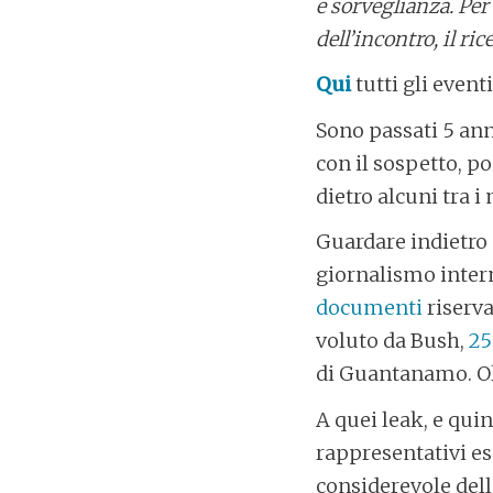
e sorveglianza. Per
dell’incontro, il ri
Qui
tutti gli event
Sono passati 5 ann
con il sospetto, p
dietro alcuni tra i
Guardare indietro a
giornalismo inter
documenti
riserva
voluto da Bush,
25
di Guantanamo. Ol
A quei leak, e qui
rappresentativi e
considerevole dell