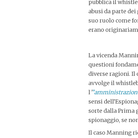
pubblica il whistl
abusi da parte dei
suo ruolo come fon
erano originariam
La vicenda Mannin
questioni fondame
diverse ragioni. I
avvolge il whistle
l
’
”amministrazione 
sensi dell’Espiona
sorte dalla Prima 
spionaggio, se non
Il caso Manning ri