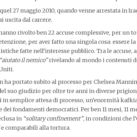
quel 27 maggio 2010, quando venne arrestata in Ira
 uscita dal carcere.
 hanno rivolto ben 22 accuse complessive, per un tot
etenzione, per aver fatto una singola cosa: essere la
istiche fatte nell’interesse pubblico. Tra le accuse, 
“aiutato il nemico”
rivelando al mondo i contenuti de
Uniti.
non ha portato subito al processo per Chelsea Manni
del suo giudizio per oltre tre anni in diverse prigion
li in semplice attesa di processo, un’enormità kafki
 dei fondamenti democratici. Per ben 11 mesi, 11 mes
eclusa in
“solitary confinement”
, in condizioni che 
e comparabili alla tortura.