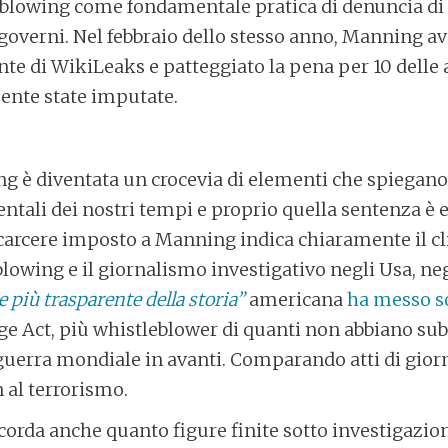
eblowing come fondamentale pratica di denuncia di 
 governi. Nel febbraio dello stesso anno, Manning av
te di WikiLeaks e patteggiato la pena per 10 delle 
ente state imputate.
g è diventata un crocevia di elementi che spiegano
ntali dei nostri tempi e proprio quella sentenza è
l carcere imposto a Manning indica chiaramente il c
blowing e il giornalismo investigativo negli Usa, neg
più trasparente della storia”
americana
ha messo s
ge Act, più whistleblower di quanti non abbiano su
guerra mondiale in avanti. Comparando atti di gior
 al terrorismo.
corda anche quanto figure finite sotto investigazi