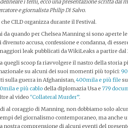
 delineare i temi, ecco una presentazione scritta dal 
cercatore e giornalista Philip Di Salvo.
i che CILD organizza durante il Festival.
i da quando per Chelsea Manning si sono aperte le 
oi divenuto accusa, confessione e condanna, di esser
 maggiori leak pubblicati da WikiLeaks a partire dal 
 quegli scoop fa riavvolgere il nastro della storia p
nazionale su alcuni dei suoi momenti più topici:
90
ti sulla guerra in Afghanistan,
400mila e più file
sul
0mila e più cablo
della diplomazia Usa e
779 docu
tre al video
“Collateral Murder”
.
ndi al coraggio di Manning, non dobbiamo solo alcuni
sempi del giornalismo contemporaneo, ma anche un
a nostra comprensione di alcuni eventi del present