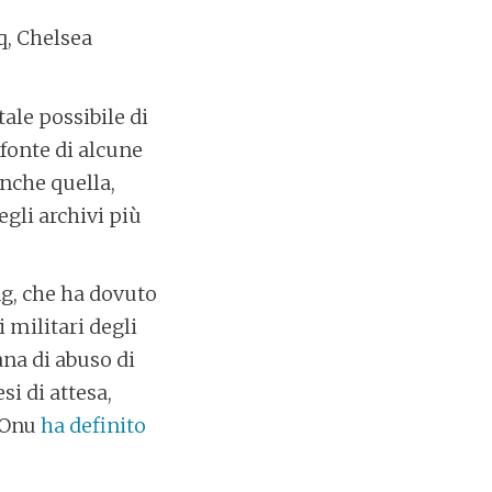
q, Chelsea
ale possibile di
 fonte di alcune
anche quella,
gli archivi più
ng, che ha dovuto
i militari degli
ana di abuso di
i di attesa,
l’Onu
ha definito