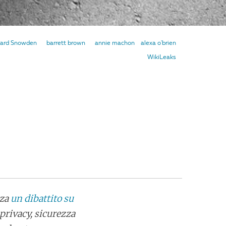
ard Snowden
barrett brown
annie machon
alexa o'brien
WikiLeaks
zza
un dibattito su
 privacy, sicurezza