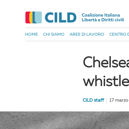
HOME
CHI SIAMO
AREE DI LAVORO
CENTRO D
Chelse
whistl
CILD staff
17 marzo