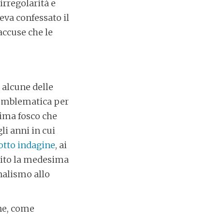
irregolarità e
eva confessato il
accuse che le
 alcune delle
 emblematica per
lima fosco che
li anni in cui
otto indagine
, ai
bito la medesima
nalismo allo
one, come