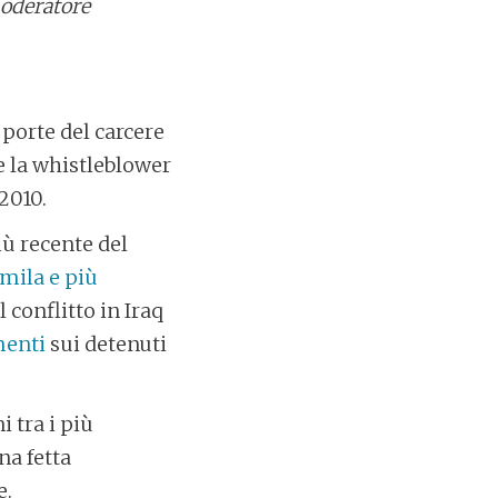
moderatore
porte del carcere
e la whistleblower
2010.
iù recente del
mila e più
 conflitto in Iraq
menti
sui detenuti
 tra i più
a fetta
e.