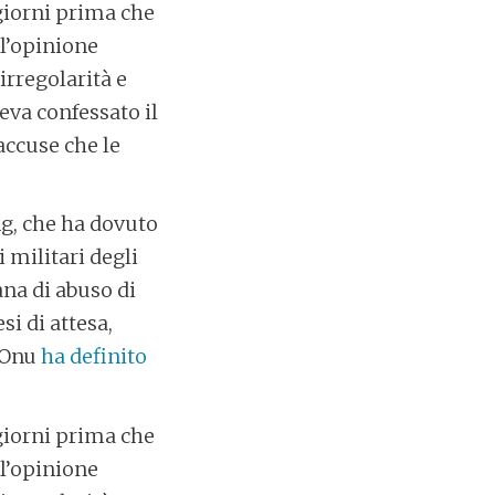
 giorni prima che
ll’opinione
irregolarità e
eva confessato il
accuse che le
ng, che ha dovuto
i militari degli
ana di abuso di
i di attesa,
l’Onu
ha definito
 giorni prima che
ll’opinione