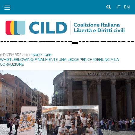
IT
EN
manifestazione_whistleblo
6 DICEMBRE 2017
1600 × 1066
WHISTLEBLOWING: FINALMENTE UNA LEGGE PER CHI DENUNCIA LA
CORRUZIONE